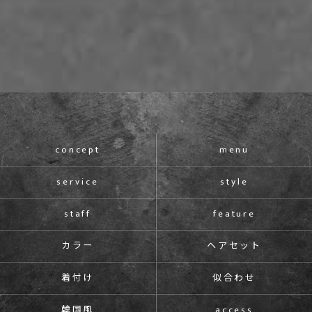
concept
menu
service
style
staff
feature
カラー
ヘアセット
着付け
似合わせ
韓国風
access