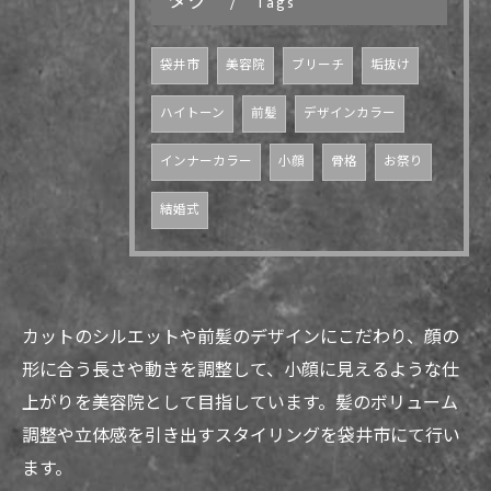
タグ
Tags
袋井市
美容院
ブリーチ
垢抜け
ハイトーン
前髪
デザインカラー
インナーカラー
小顔
骨格
お祭り
結婚式
カットのシルエットや前髪のデザインにこだわり、顔の
形に合う長さや動きを調整して、小顔に見えるような仕
上がりを美容院として目指しています。髪のボリューム
調整や立体感を引き出すスタイリングを袋井市にて行い
ます。