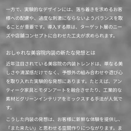
実験デザインが叶える美容院の新たな魅力
一方で、実験的なデザインには、落ち着きを求めるお客
美容院実験デザイン事例から学ぶポイント
様への配慮や、過度な刺激にならないようバランスを取
おしゃれ好きが惹かれる美容院デザインとは何
ることが重要です。導入する際は、ターゲット層のニー
か
ズや店舗コンセプトに合わせた工夫が求められます。
美容院選びに影響するおしゃれな内装の条
件
おしゃれな美容院内装の新たな発想とは
実験的な美容院デザインが人気の理由を解
近年注目されている美容院の内装トレンドは、単なる美
説
しさや清潔感だけでなく、予想外の組み合わせや遊び心
美容院デザインで感じるワクワク感の正体
を取り入れた実験的な発想にあります。たとえば、アン
おしゃれ好きが注目する美容院空間の特徴
ティーク家具とモダンアートを融合させたり、工業的な
美容院で叶える個性派デザインの取り入れ
素材とグリーンインテリアをミックスする手法が人気で
方
す。
ナチュラルと個性を融合した内装の可能性を探
こうした内装の発想は、お客様に新鮮な体験を提供し、
る
「また来たい」と思わせる空間作りにつながります。ま