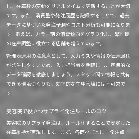
美容院経営改善に効くサプライ管理の新常
し、在庫数の変動をリアルタイムで更新することが大切
識
です。また、消費量や発注履歴を記録することで、過去
デジタル管理で美容院の効率を最大化する
データに基づいた発注予測やコスト分析も可能になりま
方法
す。例えば、カラー剤の消費傾向をグラフ化し、繁忙期
美容室在庫管理アプリの最新トレンドを解
の在庫調整に役立てる店舗も増えています。
説
管理表運用の注意点として、入力ミスや情報の伝達漏れ
サロンアンサーウェブ版活用で現場を改革
が発生しやすいため、入力担当者を明確にし、定期的な
スタッフ定着につながる管理ルールの工夫
データ確認を徹底しましょう。スタッフ間で情報を共有
できる環境づくりも、効率的な在庫管理には不可欠で
す。
美容院で役立つサプライ発注ルールのコツ
美容院のサプライ発注は、ルール化することで安定した
在庫維持が実現します。まず、各商材ごとに「発注点」