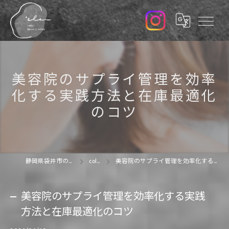
美容院のサプライ管理を効率
化する実践方法と在庫最適化
のコツ
静岡県袋井市の美容院なら'ele
column
美容院のサプライ管理を効率化する実践方法と在庫最適化のコツ
美容院のサプライ管理を効率化する実践
方法と在庫最適化のコツ