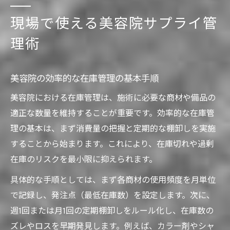
法
現場で使える美容院サプライ管
美容院で在庫可視化を実現する方法
理術
棚卸し作業を効率化する美容院の工夫
美容室棚卸に使える管理表の活用術
美容院の効率的な在庫管理の基本手順
使いかけ在庫の見える化と管理のコツ
美容院における在庫管理は、施術に必要な商材や備品の
現場で役立つ棚卸しルールの設定方法
適正な数量を維持することが重要です。効率的な在庫管
Excelやアプリで始める美容院の在庫最適化
理の基本は、まず消費量の把握と定期的な棚卸しを実施
美容室在庫管理エクセルで始める簡単管理
することから始まります。これにより、在庫切れや過剰
美容院で使える在庫管理アプリの選び方
在庫のリスクを最小限に抑えられます。
サロンアンサー管理画面の活用ポイント
具体的な手順としては、まず各商材の使用頻度を月単位
在庫管理アプリとエクセルの使い分け術
で記録し、発注点（最低在庫数）を設定します。次に、
現場で役立つ美容院のデータ管理方法
週1回または月1回の定期棚卸しをルール化し、在庫数の
無駄を省く美容院サプライ管理のポイントとは
ズレやロスを早期発見します。例えば、カラー剤やシャ