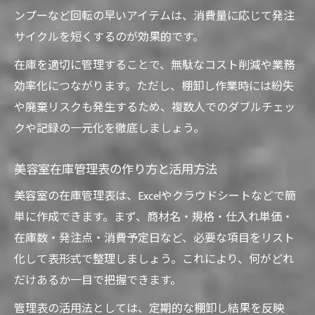
美容院で無駄を減らす在庫管理のヒント
ンプーなど回転の早いアイテムは、消費量に応じて発注
サイクルを短くするのが効果的です。
サプライ適正化でコスト削減を目指す方法
美容院で残り在庫を把握する管理術
在庫を適切に管理することで、無駄なコスト削減や業務
発注タイミング最適化の実践ポイント
効率化につながります。ただし、棚卸し作業時には紛失
や廃棄リスクも発生するため、複数人でのダブルチェッ
過剰在庫を防ぐ美容院の工夫と対策
クや記録の一元化を徹底しましょう。
美容院スタッフが実践しやすい管理ルールの作
り方
美容室在庫管理表の作り方と活用方法
美容院スタッフ向け管理ルール設定の基本
美容室の在庫管理表は、Excelやクラウドシートなどで簡
現場で守れるサプライ管理手順の作成方法
単に作成できます。まず、商材名・規格・仕入れ単価・
美容室在庫管理表を使ったルール化の工夫
在庫数・発注点・消費予定日など、必要な項目をリスト
スタッフ全員が参加できる管理体制づくり
化して表形式で整理しましょう。これにより、何がどれ
ロスを防ぐ在庫記録と発注ルールの共有
だけあるか一目で把握できます。
美容院運営に役立つ最新サプライ管理のコツ
管理表の活用法としては、定期的な棚卸し結果を反映