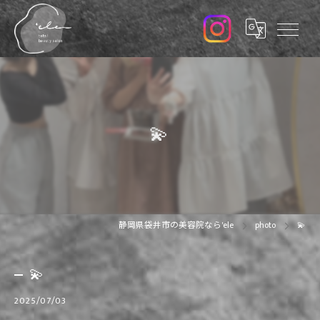
💫
静岡県袋井市の美容院なら'ele
photo
💫
💫
2025/07/03