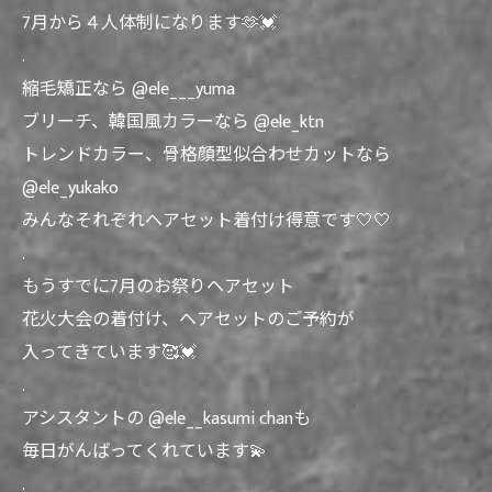
7月から４人体制になります🫶💓
.
縮毛矯正なら @ele___yuma
ブリーチ、韓国風カラーなら @ele_ktn
トレンドカラー、骨格顔型似合わせカットなら
@ele_yukako
みんなそれぞれヘアセット着付け得意です🤍🤍
.
もうすでに7月のお祭りヘアセット
花火大会の着付け、ヘアセットのご予約が
入ってきています🥰💓
.
アシスタントの @ele__kasumi chanも
毎日がんばってくれています💫
.