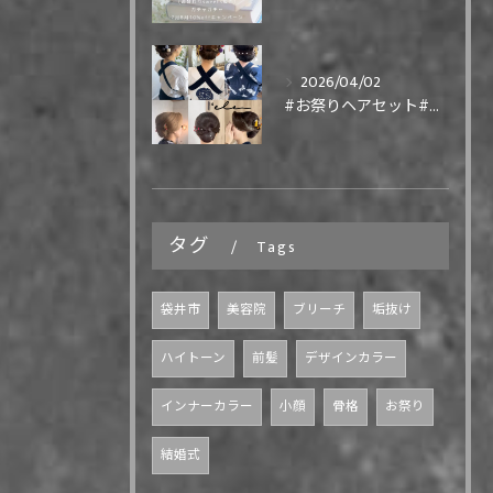
2026/04/02
#お祭りヘアセット#祭りヘア#祭り髪型
タグ
Tags
袋井市
美容院
ブリーチ
垢抜け
ハイトーン
前髪
デザインカラー
インナーカラー
小顔
骨格
お祭り
結婚式