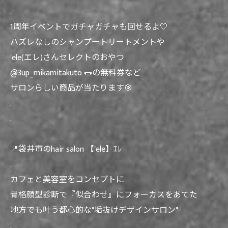
.
1周年イベントでガチャガチャも回せるよ🤍
ハズレなしのシャンプートリートメントや
'ele(エレ)さんセレクトのおやつ
@3up_mikamitakuto 🌭の無料券など
サロンらしい商品が当たります🎯
.
.
📍袋井市のhair salon 【'ele】ｴﾚ
.
カフェと美容室をコンセプトに
骨格顔型診断で『似合わせ』にフォーカスをあてた
地方でも叶う都心的な"垢抜けデザインサロン"
.