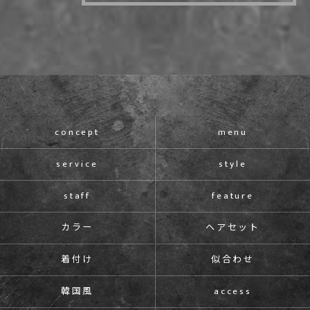
concept
menu
service
style
staff
feature
カラー
ヘアセット
着付け
似合わせ
韓国風
access