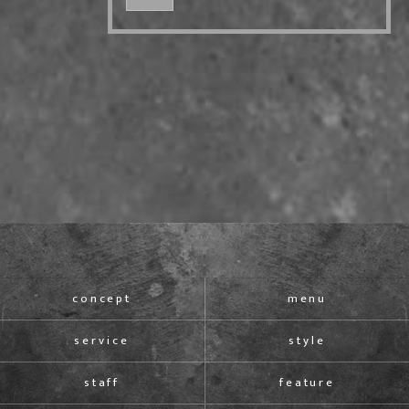
concept
menu
service
style
staff
feature