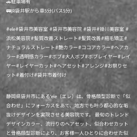
🚗駐車場有
🚃JR袋井駅から車5分(バス5分)
#ele#袋井市美容室 #袋井市美容院 #袋井#掛川美容室 #
浜松美容院#髪質改善ストレート#髪質改善#縮毛矯正#
ナチュラルストレート#艶カラー#ココアカラー#ヘアカ
ラー#透明感カラー#ボブ#大人ボブ#ボブレイヤー#レイ
ヤー#レイヤーカット#ヘアセット#アレンジ#お祭りセ
ット#着付け#袋井市着付け
静岡県袋井市にある'ele（エレ）は、骨格顔型診断で「似
合わせ」にフォーカスをあて、地方でも叶う都心的な垢
抜けデザインを実現させる美容院です。 最旬のトレンド
デザインカラー、流行りのヘアセット、似合わせカット
と骨格顔型診断により、お客様一人ひとりに合わせた似