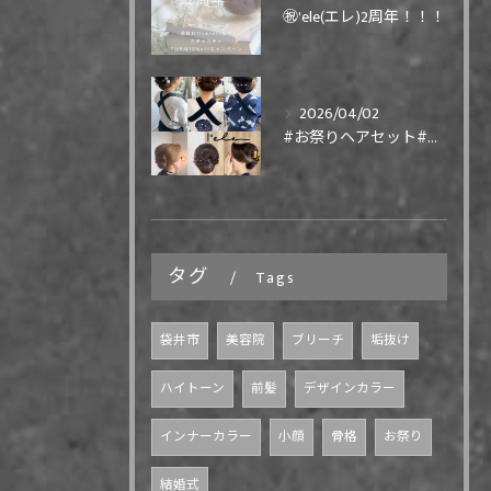
㊗️'ele(エレ)2周年！！！
2026/04/02
#お祭りヘアセット#祭りヘア#祭り髪型
タグ
Tags
袋井市
美容院
ブリーチ
垢抜け
ハイトーン
前髪
デザインカラー
インナーカラー
小顔
骨格
お祭り
結婚式